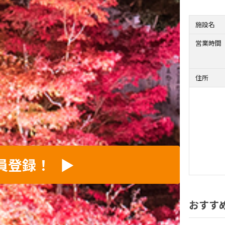
施設名
営業時間
住所
員登録！
▶︎
おすす