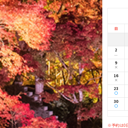
日
2
ー
9
16
23
30
※予約は0日