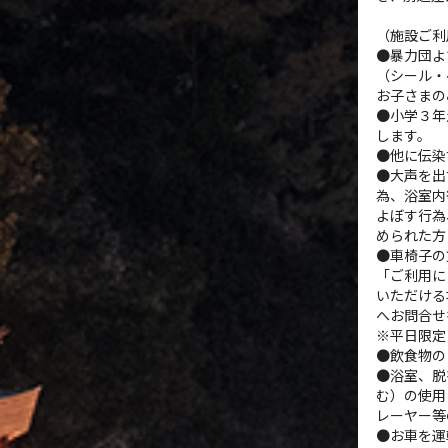
（施設ご利
●暴力団よ
（シール・
お子さまの
●小学３年
します。
●他に伝染
●大声を出
為、浴室内
よぼす行為
められた方
●車椅子の
「ご利用に
いただける
へお問合せ
※平日限定
●飲食物の
●浴室、脱
む）の使用
レーヤー等
●お車を運