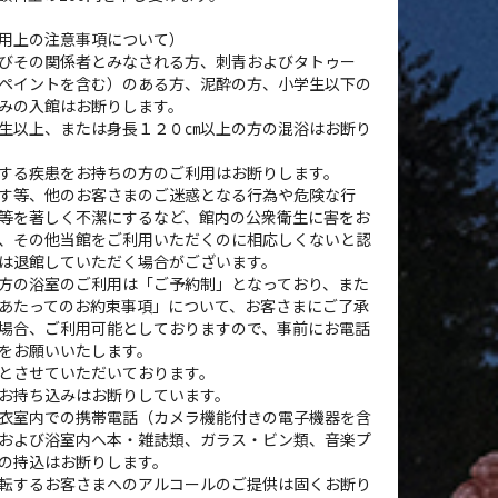
用上の注意事項について）
びその関係者とみなされる方、刺青およびタトゥー
ペイントを含む）のある方、泥酔の方、小学生以下の
みの入館はお断りします。
生以上、または身長１２０㎝以上の方の混浴はお断り
する疾患をお持ちの方のご利用はお断りします。
す等、他のお客さまのご迷惑となる行為や危険な行
等を著しく不潔にするなど、館内の公衆衛生に害をお
、その他当館をご利用いただくのに相応しくないと認
は退館していただく場合がございます。
方の浴室のご利用は「ご予約制」となっており、また
あたってのお約束事項」について、お客さまにご了承
場合、ご利用可能としておりますので、事前にお電話
をお願いいたします。
とさせていただいております。
お持ち込みはお断りしています。
衣室内での携帯電話（カメラ機能付きの電子機器を含
および浴室内へ本・雑誌類、ガラス・ビン類、音楽プ
の持込はお断りします。
転するお客さまへのアルコールのご提供は固くお断り