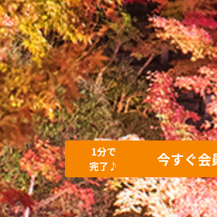
1分で
今すぐ会
完了♪