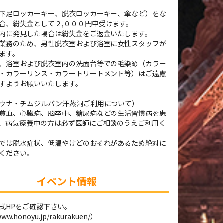
下足ロッカーキー、脱衣ロッカーキー、傘など）をな
合、紛失金として２,０００円申受けます。
内に発見した場合は紛失金をご返金いたします。
業務のため、男性脱衣室および浴室に女性スタッフが
ます。
、浴室および脱衣室内の洗面台等での毛染め（カラー
・カラーリンス・カラートリートメント等）はご遠慮
すようお願いいたします。
ウナ・チムジルバン汗蒸洞ご利用について）
貧血、心臓病、脳卒中、糖尿病などの生活習慣病を患
、病気療養中の方は必ず医師にご相談のうえご利用く
では脱水症状、低温やけどのおそれがあるため絶対に
ください。
イベント情報
式HP
をご確認下さい。
/www.honoyu.jp/rakurakuen/
）