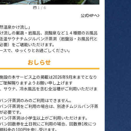
1
/
6
公式HPへ
然温泉かけ流し」
け流しの厳選・岩風呂、炭酸泉など１４種類のお風呂
低温サウナチムジルバン汗蒸洞（岩盤浴・お風呂代と
必要）をご堪能いただけます。
ースで、ゆっくりとお過ごしください。
おしらせ
施設の本サービス上の掲載は2026年9月末までとなり
ご理解賜りますようお願い申し上げます
、サウナ、冷水風呂を含む全浴槽がご利用いただけま
バン汗蒸洞のみのご利用はできません。
バン汗蒸洞をご利用の場合は、別途チムジルバン汗蒸
が必要です。
バン汗蒸洞は小学生以上がご利用いただけます。
バン回数券を土日祝にご利用の場合、回数券1枚につ
額料金の100円を申し受けます。