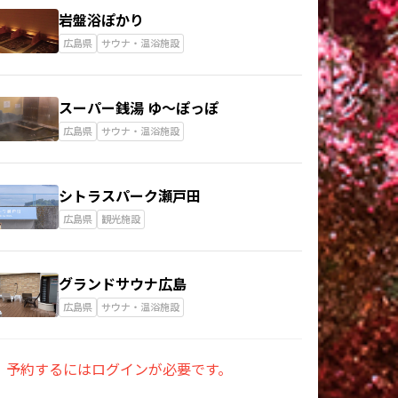
岩盤浴ぽかり
広島県
サウナ・温浴施設
スーパー銭湯 ゆ～ぽっぽ
広島県
サウナ・温浴施設
シトラスパーク瀬戸田
広島県
観光施設
グランドサウナ広島
広島県
サウナ・温浴施設
予約するにはログインが必要です。