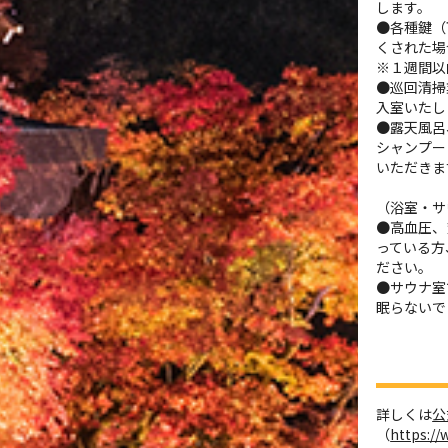
します。
●各種鍵（
くされた場
※１週間以
●巡回清掃
入室いたし
●露天風呂
シャンプー
いただきま
（浴室・サ
●高血圧、
っている方
ださい。
●サウナ室
眠らないで
詳しくは
公
（
https:/