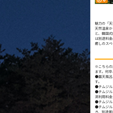
魅力の「天
天然温泉か
と、韓国式
は別途料金
癒しのスペ
※こちらの
ます。何卒
●露天風呂
す。
●チムジル
●チムジル
洞利用料金
●チムジル
●チムジル
き、別途差