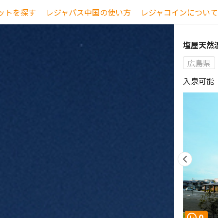
ットを探す
レジャパス中国の使い方
レジャコインについて
塩屋天然
広島県
入泉可能（
0
レ