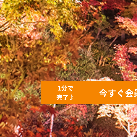
1分で
今すぐ会
完了♪