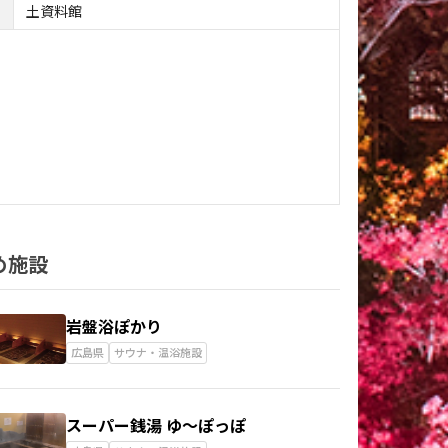
土資料館
め施設
岩盤浴ぽかり
広島県
サウナ・温浴施設
スーパー銭湯 ゆ～ぽっぽ