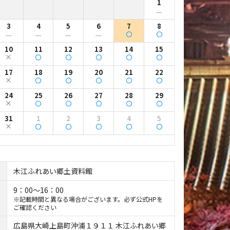
1
ー
3
4
5
6
7
8
ー
ー
ー
ー
10
11
12
13
14
15
17
18
19
20
21
22
24
25
26
27
28
29
31
1
2
3
4
5
木江ふれあい郷土資料館
9：00～16：00
※記載時間と異なる場合がございます。必ず公式HPを
ご確認ください
広島県大崎上島町沖浦１９１１ 木江ふれあい郷