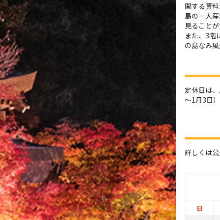
関する資料
島の一大産
見ることが
また、3階
の島なみ風
定休日は、
～1月3日
詳しくは
公
日