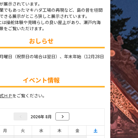
が展示されています。
業でもあったマキハダ工場の再現など、島の昔を垣間
できる展示がところ狭しと展示されています。
には操舵体験や見晴らしの良い屋上があり、瀬戸内海
景をご覧いただけます。
おしらせ
月曜日（祝祭日の場合は翌日）、年末年始（12月28日
）
イベント情報
式ＨＰ
をご覧ください。
2026年 8月
月
火
水
木
金
土