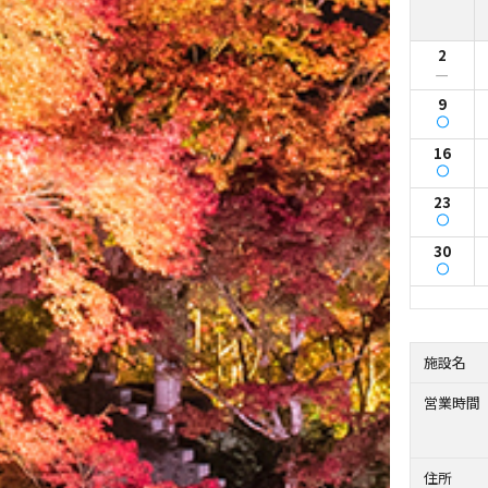
2
ー
9
16
23
30
施設名
営業時間
住所