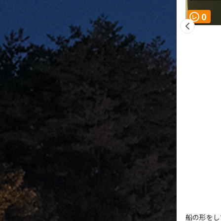
0
レ
船の形をし