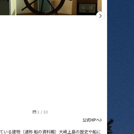
0
レ
1
/
10
公式HPへ
ている建物（通称 船の資料館）大崎上島の歴史や船に