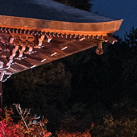
0
0
レ