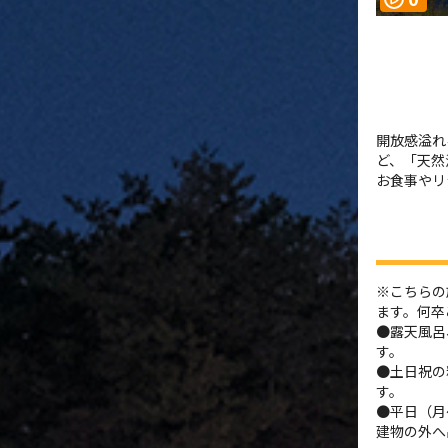
開放感溢れ
ど、「天然
お食事やリ
※こちらの
ます。何卒
●露天風呂
す。
●土日祝の
す。
●平日（月
建物の外へ