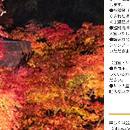
します。
●各種鍵（
くされた場
※１週間以
●巡回清掃
入室いたし
●露天風呂
シャンプー
いただきま
（浴室・サ
●高血圧、
っている方
ださい。
●サウナ室
眠らないで
詳しくは
公
（
https://