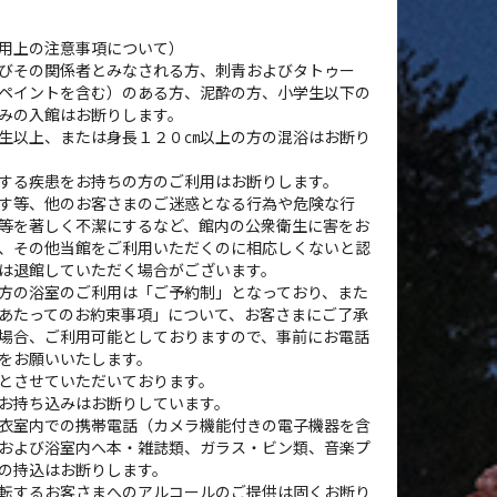
用上の注意事項について）
びその関係者とみなされる方、刺青およびタトゥー
ペイントを含む）のある方、泥酔の方、小学生以下の
みの入館はお断りします。
生以上、または身長１２０㎝以上の方の混浴はお断り
する疾患をお持ちの方のご利用はお断りします。
す等、他のお客さまのご迷惑となる行為や危険な行
等を著しく不潔にするなど、館内の公衆衛生に害をお
、その他当館をご利用いただくのに相応しくないと認
は退館していただく場合がございます。
方の浴室のご利用は「ご予約制」となっており、また
あたってのお約束事項」について、お客さまにご了承
場合、ご利用可能としておりますので、事前にお電話
をお願いいたします。
とさせていただいております。
お持ち込みはお断りしています。
衣室内での携帯電話（カメラ機能付きの電子機器を含
および浴室内へ本・雑誌類、ガラス・ビン類、音楽プ
の持込はお断りします。
転するお客さまへのアルコールのご提供は固くお断り