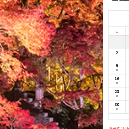
日
2
ー
9
16
23
30
※予約は0日