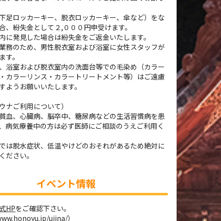
下足ロッカーキー、脱衣ロッカーキー、傘など）をな
合、紛失金として２,０００円申受けます。
内に発見した場合は紛失金をご返金いたします。
業務のため、男性脱衣室および浴室に女性スタッフが
ます。
、浴室および脱衣室内の洗面台等での毛染め（カラー
・カラーリンス・カラートリートメント等）はご遠慮
すようお願いいたします。
ウナご利用について）
貧血、心臓病、脳卒中、糖尿病などの生活習慣病を患
、病気療養中の方は必ず医師にご相談のうえご利用く
では脱水症状、低温やけどのおそれがあるため絶対に
ください。
イベント情報
式HP
をご確認下さい。
www.honoyu.jp/ujina/
）