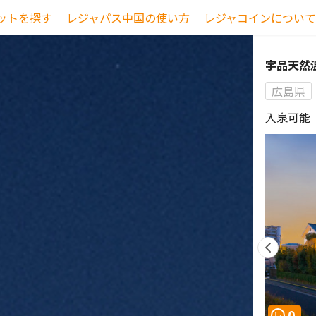
ットを探す
レジャパス中国の使い方
レジャコインについて
宇品天然
広島県
入泉可能（
0
レ