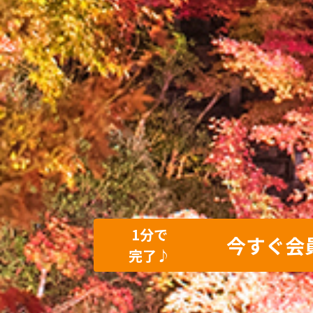
1分で
今すぐ会
完了♪