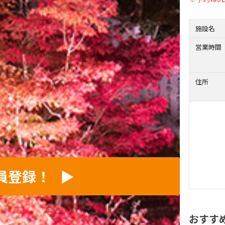
施設名
営業時間
住所
員登録！
▶︎
おすす