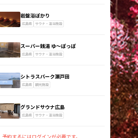
岩盤浴ぽかり
広島県
サウナ・温浴施設
スーパー銭湯 ゆ～ぽっぽ
広島県
サウナ・温浴施設
シトラスパーク瀬戸田
広島県
観光施設
グランドサウナ広島
広島県
サウナ・温浴施設
予約するにはログインが必要です。