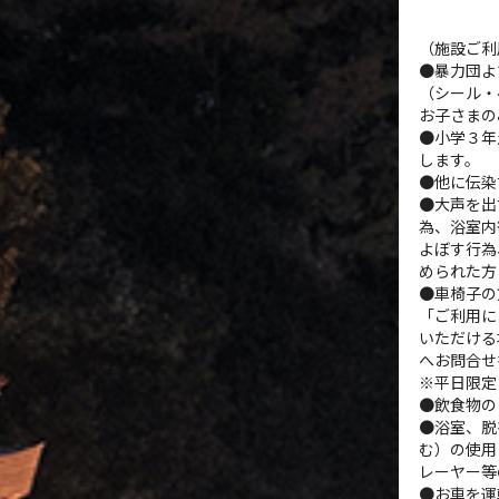
（施設ご利
●暴力団よ
（シール・
お子さまの
●小学３年
します。
●他に伝染
●大声を出
為、浴室内
よぼす行為
められた方
●車椅子の
「ご利用に
いただける
へお問合せ
※平日限定
●飲食物の
●浴室、脱
む）の使用
レーヤー等
●お車を運